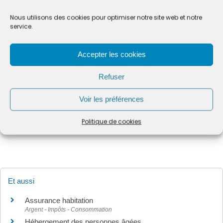
Copropriété
Nous utilisons des cookies pour optimiser notre site web et notre
Organisation
service.
Documents
Charges
Assemblée générale des copropriétaires
Accepter les cookies
Droits des copropriétaires
Copropriété en difficulté
Refuser
Vie pratique dans un logement
Voir les préférences
Vie pratique dans sa maison
Nuisances de voisinage
Politique de cookies
Déchets
Et aussi
Assurance habitation
Argent - Impôts - Consommation
Hébergement des personnes âgées