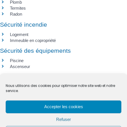
Plomb
Termites
Radon
Sécurité incendie
Logement
Immeuble en copropriété
Sécurité des équipements
Piscine
Ascenseur
Nous utilisons des cookies pour optimiser notre site web et notre
service.
Questions ? Réponses !
Accepter les cookies
Que risque le propriétaire d'un logement insalubre ou en
état de péril ?
Refuser
Entretien annuel des équipements de chauffage :
quelles règles pour le locataire ?