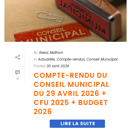
By
Alexis Mathon
In
Actualités
,
Compte-rendus
,
Conseil Municipal
Posted
30 avril 2026
COMPTE-RENDU DU
0
CONSEIL MUNICIPAL
DU 29 AVRIL 2026 +
CFU 2025 + BUDGET
2026