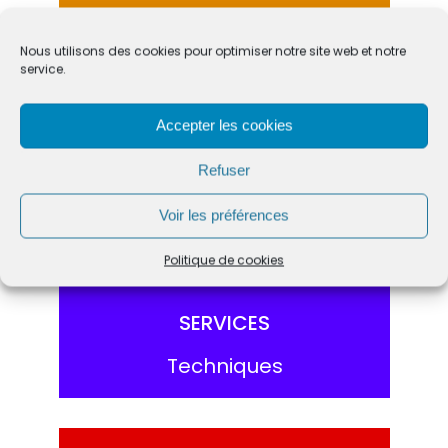
ACCÉDER
Nous utilisons des cookies pour optimiser notre site web et notre
service.
ACCUEIL
Accepter les cookies
Et services administratifs
Refuser
Voir les préférences
ACCÉDER
Politique de cookies
SERVICES
Techniques