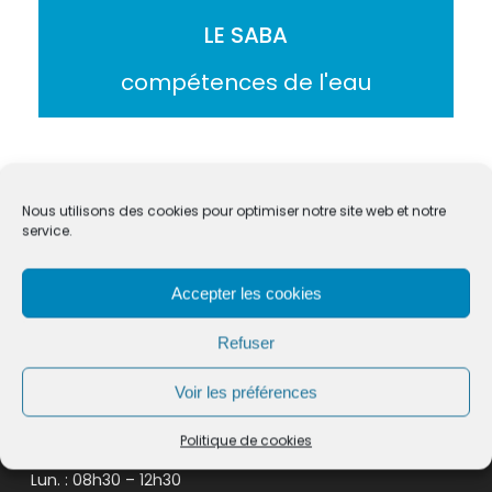
LE SABA
compétences de l'eau
Nous utilisons des cookies pour optimiser notre site web et notre
service.
CONTACT SECRÉTARIAT :
Accepter les cookies
125 Avenue Louis Sylvestre, 13100 Beaurecueil, France
+33 4 42 66 92 90
Refuser
secretariat@mairie-beaurecueil.fr
Voir les préférences
HORAIRES D’OUVERTURE :
Politique de cookies
Lun. : 08h30 – 12h30