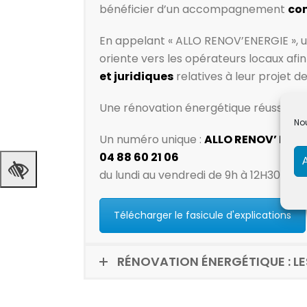
bénéficier d’un accompagnement
com
En appelant « ALLO RENOV’ENERGIE », un 
oriente vers les opérateurs locaux af
et juridiques
relatives à leur projet 
Une rénovation énergétique réussie do
Nou
Un numéro unique :
ALLO RENOV’ ENER
04 88 60 21 06
du lundi au vendredi de 9h à 12H30 et d
Télécharger le fasicule d'explications
RÉNOVATION ÉNERGÉTIQUE : L