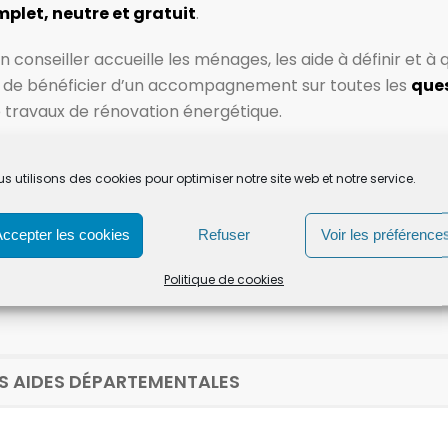
plet, neutre et gratuit
.
conseiller accueille les ménages, les aide à définir et à 
in de bénéficier d’un accompagnement sur toutes les
ques
de travaux de rénovation énergétique.
it s’attacher à envisager tous ces aspects. C’est l’ambit
s utilisons des cookies pour optimiser notre site web et notre service.
GIE
Accepter les cookies
Refuser
Voir les préférence
e 14h à 17h30.
Politique de cookies
ES AIDES DÉPARTEMENTALES