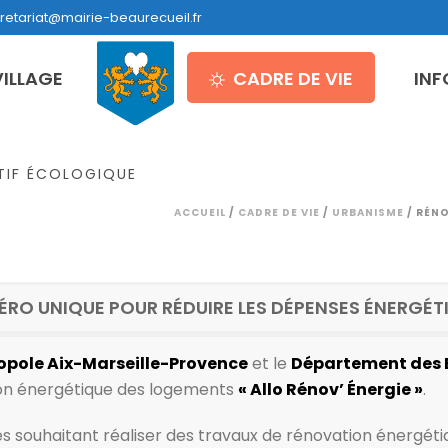
retariat@mairie-beaurecueil.fr
VILLAGE
CADRE DE VIE
INF
TIF ÉCOLOGIQUE
ACCUEIL
/
CADRE DE VIE
/
URBANISME
/ RÉNO
MÉRO UNIQUE POUR RÉDUIRE LES DÉPENSES ÉNERGÉ
opole Aix-Marseille-Provence
et le
Département des
ion énergétique des logements
« Allo Rénov’ Énergie »
.
 souhaitant réaliser des travaux de rénovation énergéti