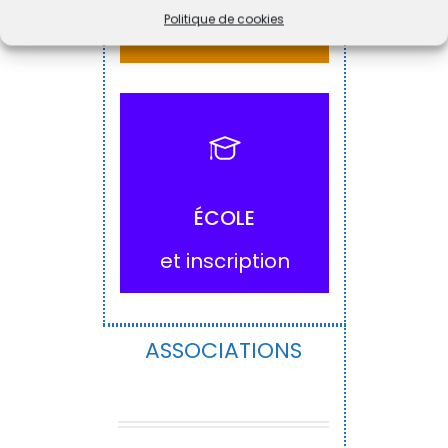
Politique de cookies
des tout-petits
ACCÉDER
ÉCOLE
et inscription
ASSOCIATIONS