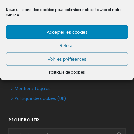
secretariat@mairie-beaurecueil.fr
Nous utilisons des cookies pour optimiser notre site web et notre
service.
HORAIRES D’OUVERTURE :
Accepter les cookies
Lun. : 08h30 – 12h30
Mar. : 08h30 – 12h30 / 14h00 – 17h00
Refuser
Mer. : 08h30 – 12h30
Jeu. & Ven. : 08h30 – 12h30 / 14h00 – 17h00
Voir les préférences
Politique de cookies
INFORMATIONS LÉGALES :
Mentions Légales
Politique de cookies (UE)
RECHERCHER…