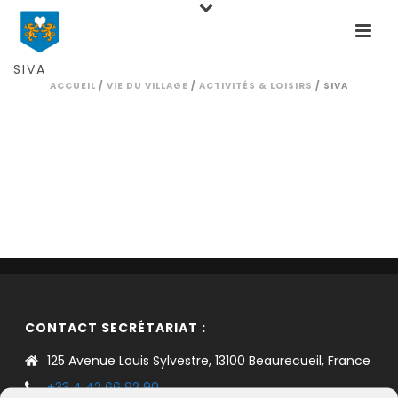
SIVA
ACCUEIL
/
VIE DU VILLAGE
/
ACTIVITÉS & LOISIRS
/ SIVA
CONTACT SECRÉTARIAT :
125 Avenue Louis Sylvestre, 13100 Beaurecueil, France
+33 4 42 66 92 90