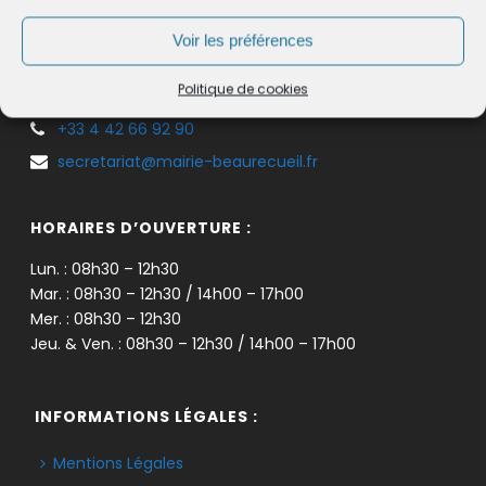
Voir les préférences
CONTACT SECRÉTARIAT :
Politique de cookies
125 Avenue Louis Sylvestre, 13100 Beaurecueil, France
+33 4 42 66 92 90
secretariat@mairie-beaurecueil.fr
HORAIRES D’OUVERTURE :
Lun. : 08h30 – 12h30
Mar. : 08h30 – 12h30 / 14h00 – 17h00
Mer. : 08h30 – 12h30
Jeu. & Ven. : 08h30 – 12h30 / 14h00 – 17h00
INFORMATIONS LÉGALES :
Mentions Légales