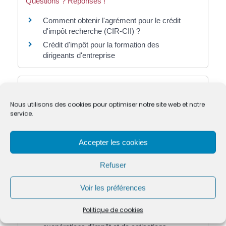
Questions ? Réponses !
Comment obtenir l'agrément pour le crédit
d'impôt recherche (CIR-CII) ?
Crédit d'impôt pour la formation des
dirigeants d'entreprise
Et aussi
Nous utilisons des cookies pour optimiser notre site web et notre
Réduction d'impôt pour la mise à disposition
service.
de vélos
Fiscalité
Exonérations sur les bénéfices en zone
Accepter les cookies
franche urbaine-territoire entrepreneur (ZFU-
TE)
Refuser
Ressources humaines
Exonérations d'impôts en zone de
Voir les préférences
revitalisation rurale (ZRR)
Ressources humaines
Politique de cookies
Bassin d'emploi à redynamiser (BER) :