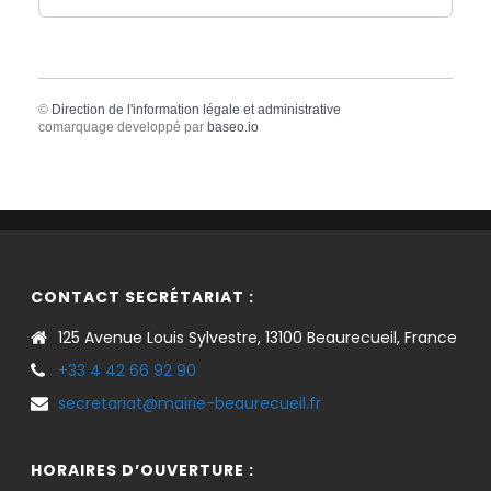
©
Direction de l'information légale et administrative
comarquage developpé par
baseo.io
CONTACT SECRÉTARIAT :
125 Avenue Louis Sylvestre, 13100 Beaurecueil, France
+33 4 42 66 92 90
secretariat@mairie-beaurecueil.fr
HORAIRES D’OUVERTURE :