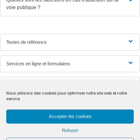
voie publique ?
Textes de référence
Services en ligne et formulaires
Questions ? Réponses !
Nous utilisons des cookies pour optimiser notre site web et notre
Peut-on brûler des déchets verts dans son
service.
jardin (feuilles, branches, ...) ?
Accepter les cookies
Pour en savoir plus
Refuser
Quels plastiques sont recyclables ?