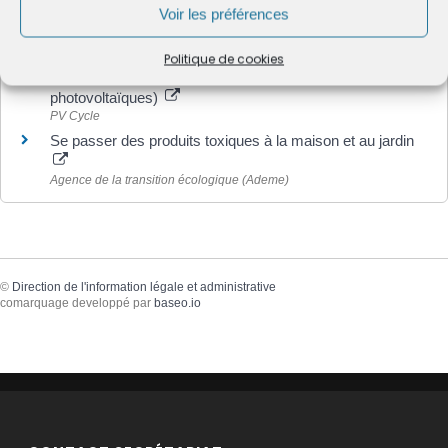
Institut national de la consommation (INC)
Voir les préférences
Que faire de ses déchets : mieux jeter et mieux trier
Agence de la transition écologique (Ademe)
Politique de cookies
Site : PV Cycle (collecte et recyclage des panneaux
photovoltaïques)
PV Cycle
Se passer des produits toxiques à la maison et au jardin
Agence de la transition écologique (Ademe)
©
Direction de l'information légale et administrative
comarquage developpé par
baseo.io