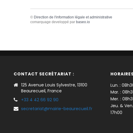
©
Direction de l'information légale et administrative
comarquage developpé par
baseo.io
CONTACT SECRÉTARIAT :
HORAIRES
125 Avenue Louis Sylvestre, 13100
Lun. : 08h3
Beaurecueil, France
Mar. : 08h
Mer. : 08h
+33 4 42 66 92 90
Jeu. & Ven
secretariat@mairie-beaurecueil.fr
17h00