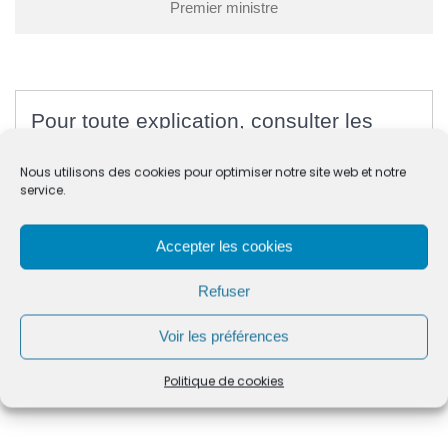
Premier ministre
Pour toute explication, consulter les
fiches pratiques :
Nous utilisons des cookies pour optimiser notre site web et notre
service.
PARTICULIERS
Association : évolution des ressources (recettes,
Accepter les cookies
dons, immeuble)
Association reconnue d'utilité publique (ARUP)
Refuser
Dons, donations et legs au bénéfice d'une association
Fondation d'entreprise
Fondation reconnue d'utilité publique (FRUP)
Voir les préférences
Fonds de dotation
Subventions versées aux associations
Politique de cookies