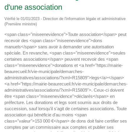
d'une association
Vérifié le 01/01/2023 - Direction de l'information légale et administrative
(Première ministre)
<span class="miseenevidence">Toute association</span> peut
recevoir des <span class="miseenevidence">dons
manuels</span> sans avoir à demander une autorisation
spéciale. En revanche, <span class="miseenevidence">seules
certaines associations</span> peuvent recevoir des <span
class="miseenevidence">donations et <a href="https://mairie-
beaurecueil.fr/vie-municipale/demarches-
administratives/associations/?xml=R15809">legs</a></span>
<a href="https://mairie-beaurecueil.fr/vie-municipale/demarches-
administratives/associations/?xml=R15809">. Ceux-ci doivent
être <span class="miseenevidence">déclarés</span> en
préfecture. Les donations et legs sont soumis aux droits de
succession, sauf lorsqu'il s'agit de certaines associations. Toute
association qui bénéficie d'au moins <span
class="valeur">153 000 €</span> de dons doit faire certifier ses
comptes par un commissaire aux comptes et publier ses