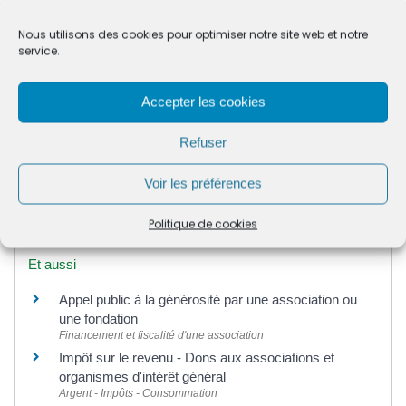
La publicité des comptes de l'association est-
Nous utilisons des cookies pour optimiser notre site web et notre
elle obligatoire ?
service.
Accepter les cookies
Textes de référence
Refuser
Voir les préférences
Services en ligne et formulaires
Politique de cookies
Et aussi
Appel public à la générosité par une association ou
une fondation
Financement et fiscalité d'une association
Impôt sur le revenu - Dons aux associations et
organismes d'intérêt général
Argent - Impôts - Consommation