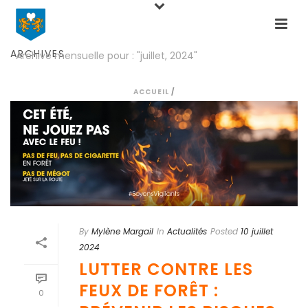
ARCHIVES
Archive mensuelle pour : "juillet, 2024"
ACCUEIL
/
By
Mylène Margail
In
Actualités
Posted
10 juillet
2024
LUTTER CONTRE LES
FEUX DE FORÊT :
0