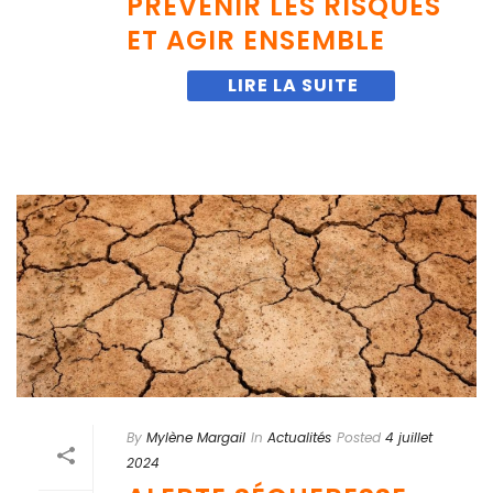
PRÉVENIR LES RISQUES
ET AGIR ENSEMBLE
By
Mylène Margail
In
Actualités
Posted
4 juillet
2024