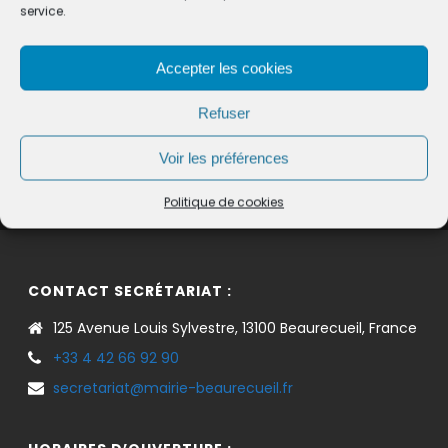
service.
envisagée est réglementée
Accepter les cookies
Refuser
©
Direction de l'information légale et administrative
comarquage developpé par
baseo.io
Voir les préférences
Politique de cookies
CONTACT SECRÉTARIAT :
125 Avenue Louis Sylvestre, 13100 Beaurecueil, France
+33 4 42 66 92 90
secretariat@mairie-beaurecueil.fr