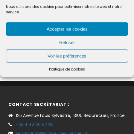
Nous utilisons des cookies pour optimiser notre site web et notre
Ministère chargé des finances
service.
Accepter les cookies
Refuser
©
Direction de l'information légale et administrative
Voir les préférences
comarquage developpé par
baseo.io
Politique de cookies
CONTACT SECRÉTARIAT :
125 Avenue Louis Sylvestre, 13100 Beaurecueil, France
+33 4 42 66 92 90
secretariat@mairie-beaurecueil.fr