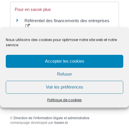
Pour en savoir plus
Référentiel des financements des entreprises
Banque de France
Financement participatif ou crowdfunding
Nous utilisons des cookies pour optimiser notre site web et notre
Institut national de la consommation (INC)
service.
Guide de la propriété intellectuelle dans les
pôles de compétitivité
Accepter les cookies
Ministère chargé de l'économie
La Banque de France renforce son soutien
Refuser
auprès des dirigeants des très petites
entreprises
Voir les préférences
Banque de France
Politique de cookies
©
Direction de l'information légale et administrative
comarquage developpé par
baseo.io