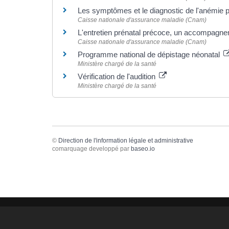
Les symptômes et le diagnostic de l'anémie 
Caisse nationale d'assurance maladie (Cnam)
L'entretien prénatal précoce, un accompagne
Caisse nationale d'assurance maladie (Cnam)
Programme national de dépistage néonatal
Ministère chargé de la santé
Vérification de l'audition
Ministère chargé de la santé
©
Direction de l'information légale et administrative
comarquage developpé par
baseo.io