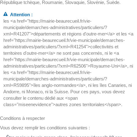
République tchèque, Roumanie, Slovaquie, Slovénie, Suède.
Attention :
les <a href="https://mairie-beaurecueil.fr/vie-
municipale/demarches-administratives/particuliers/?
xml=R41207">départements et régions d'outre-mer</a> et les <a
href="https://mairie-beaurecueil.fr/vie-municipale/demarches-
administratives/particuliers/?xml=R41254">collectivités et
territoires d'outre-mer</a> ne sont pas concernés, ni le <a
href="https://mairie-beaurecueil.fr/vie-municipale/demarches-
administratives/particuliers/?xml=R62506">Royaume-Uni</a>, ni
les <a href="https://mairie-beaurecueil.fr/vie-
municipale/demarches-administratives/particuliers/?
xml=R59895">îles anglo-normandes</a>, ni les îles Canaries, ni
Andorre, ni Monaco, ni la Suisse. Pour ces pays, vous devez
consulter le contenu dédié aux <span
class="miseenevidence">autres zones territoriales</span>.
Conditions à respecter
Vous devez remplir les conditions suivantes :