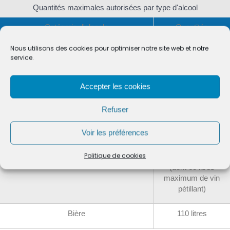
Quantités maximales autorisées par type d'alcool
Catégorie d'alcools
Quantités
Nous utilisons des cookies pour optimiser notre site web et notre
Alcool fort et spiritueux, supérieur à 22
10 litres
service.
degrés
: whisky, gin, vodka, limoncello, liqueurs,
Accepter les cookies
etc.
Refuser
Alcool intermédiaire, vins "doux" : Porto,
20 litres
Madère, Vermouth, Muscat, Banyuls, etc.
Voir les préférences
Vin
90 litres
Politique de cookies
(dont 60 litres
maximum de vin
pétillant)
Bière
110 litres