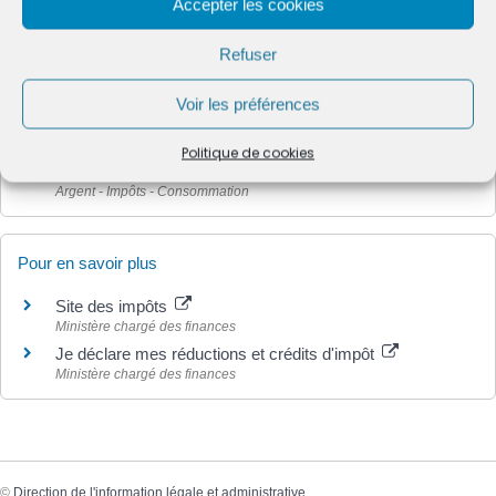
Accepter les cookies
Refuser
Et aussi
Impôt sur le revenu : déclaration et revenus à déclarer
Voir les préférences
Argent - Impôts - Consommation
Impôt sur le revenu : déductions, réductions et crédits
Politique de cookies
d'impôt
Argent - Impôts - Consommation
Pour en savoir plus
Site des impôts
Ministère chargé des finances
Je déclare mes réductions et crédits d'impôt
Ministère chargé des finances
©
Direction de l'information légale et administrative