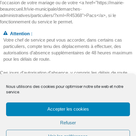
l'occasion de votre mariage ou de votre <a href="https://mairie-
beaurecueil.fr/vie-municipale/demarches-
administratives/particuliers/?xml=R45368">Pacs</a>, si le
fonctionnement du service le permet.
Attention :
Votre chef de service peut vous accorder, dans certains cas
particuliers, compte tenu des déplacements à effectuer, des
autorisations d’absence supplémentaires de 48 heures maximum
pour les délais de route.
Ces jours d'autorisation d'absence, y compris les délais de route,
sont rémunérés.
Nous utilisons des cookies pour optimiser notre site web et notre
Vous pouvez bénéficier d'autorisations d'absence lors de votre
service.
mariage ou de votre <a href="https://mairie-beaurecueil.fr/vie-
municipale/demarches-administratives/particuliers/?
Accepter les cookies
xml=R45368">Pacs</a> et à l'occasion du mariage de votre enfant.
Refuser