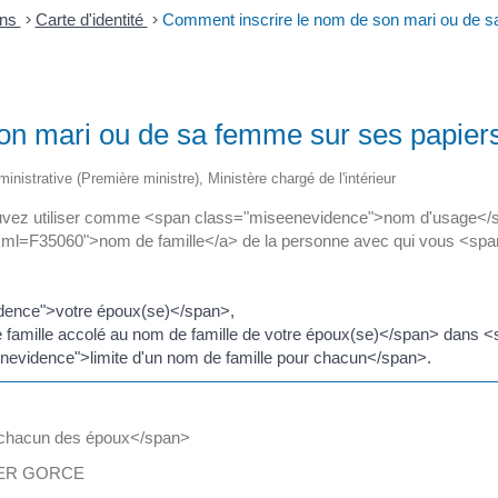
ons
>
Carte d'identité
>
Comment inscrire le nom de son mari ou de s
on mari ou de sa femme sur ses papier
ministrative (Première ministre), Ministère chargé de l'intérieur
 utiliser comme <span class="miseenevidence">nom d'usage</span> 
/?xml=F35060">nom de famille</a> de la personne avec qui vous <sp
idence">votre époux(se)</span>,
famille accolé au nom de famille de votre époux(se)</span> dans 
nevidence">limite d'un nom de famille pour chacun</span>.
 chacun des époux</span>
LIER GORCE