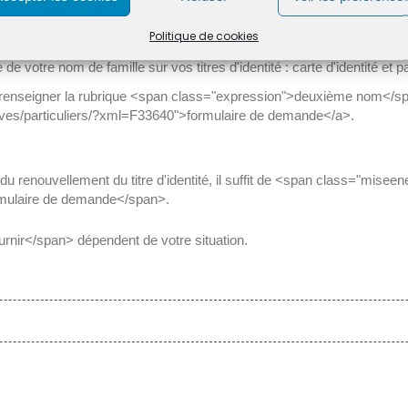
Politique de cookies
de votre nom de famille sur vos titres d'identité : carte d'identité et 
renseigner la rubrique <span class="expression">deuxième nom</spa
tives/particuliers/?xml=F33640">formulaire de demande</a>.
 du renouvellement du titre d'identité, il suffit de <span class="misee
mulaire de demande</span>.
nir</span> dépendent de votre situation.