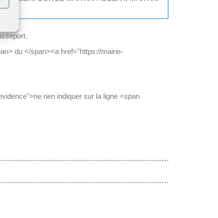
passeport.
n> du </span><a href="https://mairie-
nevidence">ne rien indiquer sur la ligne <span