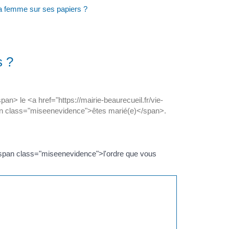
a femme sur ses papiers ?
s ?
le <a href="https://mairie-beaurecueil.fr/vie-
an class="miseenevidence">êtes marié(e)</span>.
<span class="miseenevidence">l'ordre que vous