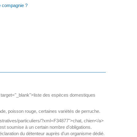
de compagnie ?
arget="_blank">liste des espèces domestiques
nde, poisson rouge, certaines variétés de perruche.
istratives/particuliers/?xml=F34877">chat, chien</a>
est soumise à un certain nombre d'obligations.
 déclaration du détenteur auprès d'un organisme dédié.