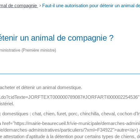
mal de compagnie
>
Faut-il une autorisation pour détenir un animal 
détenir un animal de compagnie ?
dministrative (Première ministre)
 acheter et détenir un animal domestique.
hTexte.do?cidTexte=JORFTEXT000000789087#JORFARTI000002254536" t
stériel.
mestiques : chat, chien, furet, porc, chinchilla, cheval, cochon d'I
 href="https://mairie-beaurecueil.fr/vie-municipale/demarches-admin
pale/demarches-administratives/particuliers/?xml=F34922">autre</a>) 
e attestation d'aptitude à la détention pour certains types de chiens,