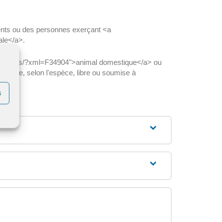
rents ou des personnes exerçant <a
ale</a>.
articuliers/?xml=F34904">animal domestique</a> ou
t être, selon l'espèce, libre ou soumise à
s