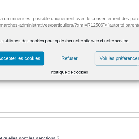
ie à un mineur est possible uniquement avec le consentement des pa
demarches-administratives/particuliers/?xml=R12506">l'autorité parent
//mairie-beaurecueil.fr/vie-municipale/demarches-administratives/p
s utilisons des cookies pour optimiser notre site web et notre service.
En revanche, la détention d'un animal de compagnie non domestique peu
cité pour l'entretien des animaux.
Accepter les cookies
Refuser
Voir les préférence
Politique de cookies
 quelles sont les sanctions ?