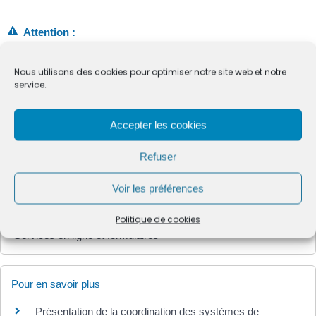
Attention :
La plupart du temps, les prestations familiales <a
href="https://mairie-beaurecueil.fr/vie-municipale/demarches-
Nous utilisons des cookies pour optimiser notre site web et notre
administratives/particuliers/?xml=F13212">sont soumises à
service.
conditions de revenus</a>. C'est-à-dire qu'au-dessus d'un
certain seuil de revenus, soit la famille n'y a plus droit, soit le
montant des prestations versées est plus faible.
Accepter les cookies
Refuser
Textes de référence
Voir les préférences
Politique de cookies
Services en ligne et formulaires
Pour en savoir plus
Présentation de la coordination des systèmes de