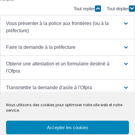
Tout replier
Tout déplier
Vous présenter à la police aux frontières (ou à la
préfecture)
Faire la demande à la préfecture
Obtenir une attestation et un formulaire destiné à
l'Ofpra
Transmettre la demande d'asile à l'Ofpra
Après la réception de la lettre de l'Ofpra, demander
Nous utilisons des cookies pour optimiser notre site web et notre
service.
la prolongation du séjour à la préfecture
Accepter les cookies
Attendre l'instruction de votre dossier et la décision