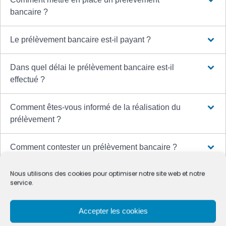
bancaire ?
Le prélèvement bancaire est-il payant ?
Dans quel délai le prélèvement bancaire est-il
effectué ?
Comment êtes-vous informé de la réalisation du
prélèvement ?
Comment contester un prélèvement bancaire ?
Nous utilisons des cookies pour optimiser notre site web et notre
Que faire en cas de rejet d'un prélèvement
service.
bancaire ?
Accepter les cookies