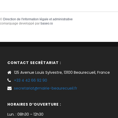
©
Direction de l'information légale et administrative
comarquage developpé par
baseo.io
CONTACT SECRÉTARIAT :
125 Avenue Louis Sylvestre, 13100 Beaurecueil, France
+33 4 42 66 92 90
secretariat@mairie-beaurecueil.fr
HORAIRES D’OUVERTURE :
Lun. : 08h30 – 12h30