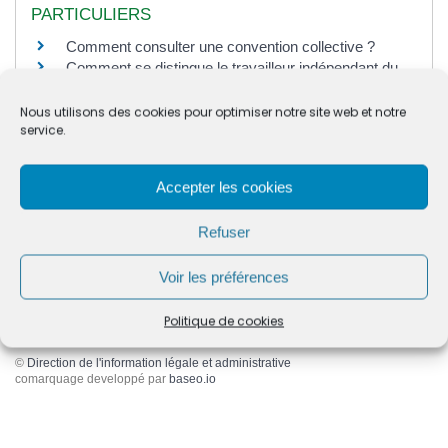
PARTICULIERS
Comment consulter une convention collective ?
Comment se distingue le travailleur indépendant du
salarié ?
Convention collective
Nous utilisons des cookies pour optimiser notre site web et notre
service.
Indemnité de licenciement du salarié en CDI
Médaille d'honneur du travail
Ouverture d'un commerce le dimanche : quelle
Accepter les cookies
réglementation ?
Travail de nuit du salarié du secteur privé
Refuser
Une association qui emploie un salarié doit-elle
appliquer une convention collective ?
Voir les préférences
Politique de cookies
©
Direction de l'information légale et administrative
comarquage developpé par
baseo.io