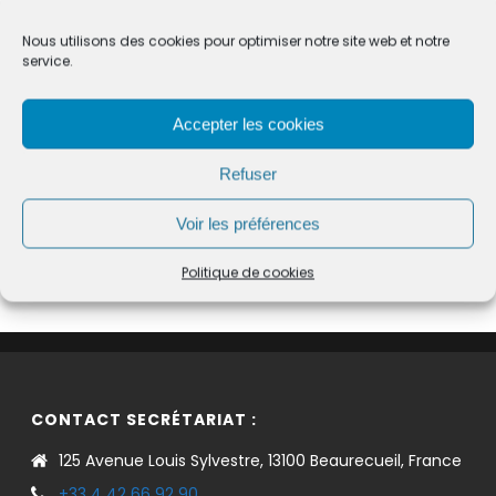
fiches pratiques :
Nous utilisons des cookies pour optimiser notre site web et notre
PARTICULIERS
service.
Agrément de service civique et de volontariat
associatif
Accepter les cookies
Refuser
Voir les préférences
©
Direction de l'information légale et administrative
comarquage developpé par
baseo.io
Politique de cookies
CONTACT SECRÉTARIAT :
125 Avenue Louis Sylvestre, 13100 Beaurecueil, France
+33 4 42 66 92 90