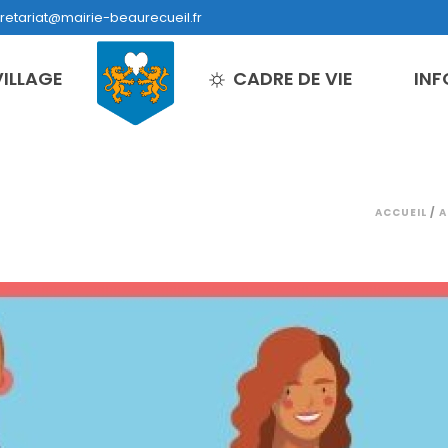
retariat@mairie-beaurecueil.fr
VILLAGE
CADRE DE VIE
INF
L
ACCUEIL
/
A