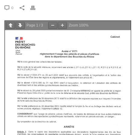
0
Page
1
/
3
Zoom
100%