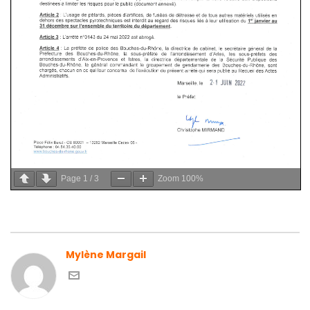
Page
1
/
3
Zoom
100%
Mylène Margail