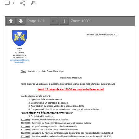
0
Page
1
/
1
Zoom
100%