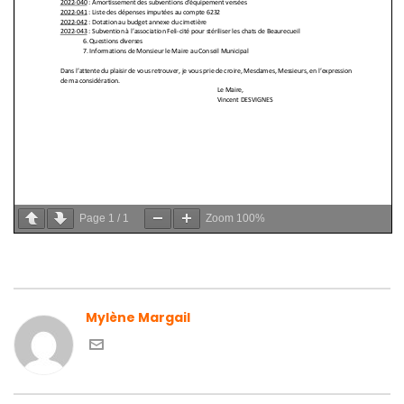
Page
1
/
1
Zoom
100%
Mylène Margail