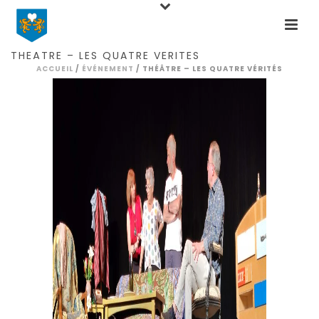
Home
Events
Activités
Théâtre
Théâtre – Les Quatre Vérités
THÉÂTRE – LES QUATRE VÉRITÉS
ACCUEIL
/
ÉVÉNEMENT
/ THÉÂTRE – LES QUATRE VÉRITÉS