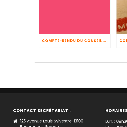
COMPTE-RENDU DU CONSEIL MUNICIPAL DU 5 JUIN 2026
CONTACT SECRÉTARIAT :
HORAIRES
125 Avenue Louis Sylvestre, 13100
Lun. : 08h3
Beaurecueil, France