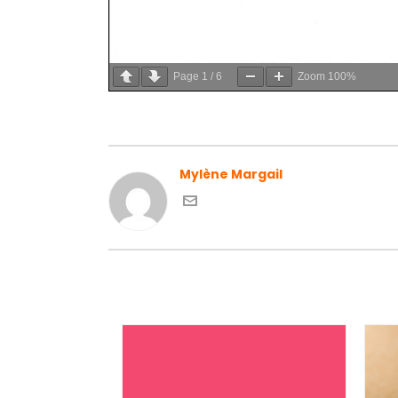
Page
1
/
6
Zoom
100%
Mylène Margail