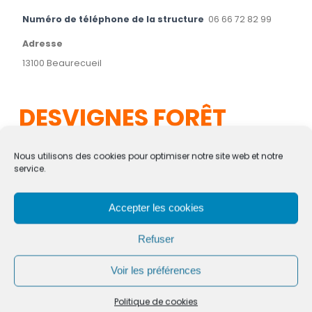
Numéro de téléphone de la structure
06 66 72 82 99
Adresse
13100 Beaurecueil
DESVIGNES FORÊT
ENVIRONNEMENT
Nous utilisons des cookies pour optimiser notre site web et notre
service.
Accepter les cookies
Domaine d'activité
Artisan
,
Professionnels
Refuser
Brève description de la structure
Samuel Desvignes, beaurecuein professionnel, se charge
Voir les préférences
de vos travaux forestiers, travaux de débroussaillement,
OLD (obligations légales de débroussaillement), coupe et
Politique de cookies
vente de bois de chauffage. Un professionnel de qualité