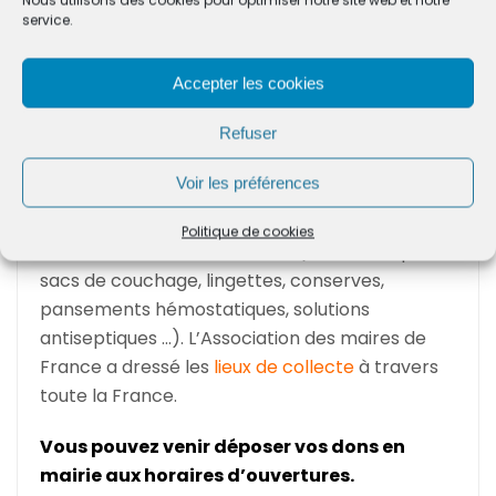
Nous utilisons des cookies pour optimiser notre site web et notre
restés sur place ou réfugiés dans les pays
service.
frontaliers. Les besoins sont spécifiques, il est
utile de consulter les listes de produits de
Accepter les cookies
première nécessité.
Refuser
Privilégiez des produits d’hygiène, de santé
ou encore des conserves alimentaires.
Voir les préférences
La Protection Civile et l’Association des maires
Politique de cookies
de France ont établi une
liste
(lits de camps,
sacs de couchage, lingettes, conserves,
pansements hémostatiques, solutions
antiseptiques …). L’Association des maires de
France a dressé les
lieux de collecte
à travers
toute la France.
Vous pouvez venir déposer vos dons en
mairie aux horaires d’ouvertures.