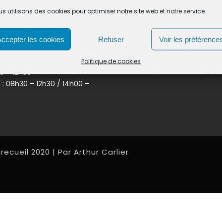
s utilisons des cookies pour optimiser notre site web et notre service.
 D’OUVERTURE :
INFORMATIONS LÉGALES
Accepter les cookies
Refuser
Voir les préférence
0 – 12h30
Mentions Légales
30 – 12h30 / 14h00 – 17h00
Politique de cookies
Politique de cookies (UE)
30 – 12h30
. : 08h30 – 12h30 / 14h00 –
recueil 2020 | Par Arthur Carlier