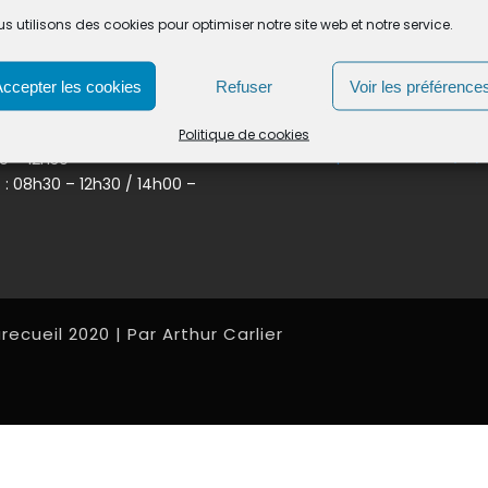
s utilisons des cookies pour optimiser notre site web et notre service.
 D’OUVERTURE :
INFORMATIONS LÉGALES
Accepter les cookies
Refuser
Voir les préférence
0 – 12h30
Mentions Légales
30 – 12h30 / 14h00 – 17h00
Politique de cookies
Politique de cookies (UE)
30 – 12h30
. : 08h30 – 12h30 / 14h00 –
recueil 2020 | Par Arthur Carlier