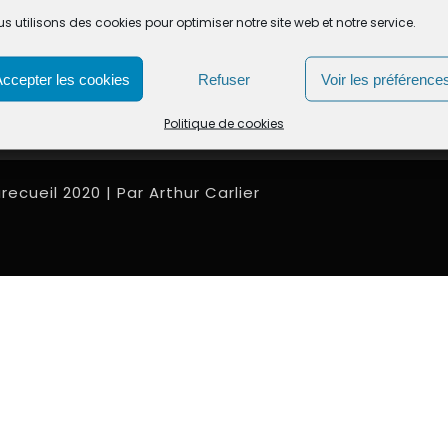
30 – 12h30 / 14h00 – 17h00
s utilisons des cookies pour optimiser notre site web et notre service.
Politique de cookies (UE)
30 – 12h30
. : 08h30 – 12h30 / 14h00 –
Accepter les cookies
Refuser
Voir les préférence
Politique de cookies
recueil 2020 | Par Arthur Carlier