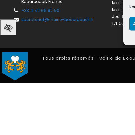
Beaurecueil, France
Mar. : 08h
Nou
Mer. : 08h
+33 4 42 66 92 90
Jeu. & Ven
secretariat@mairie-beaurecueil.fr
17h00
Tous droits réservés | Mairie de Beau