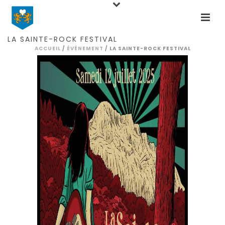
Home
Events
Concert
La Sainte-Rock
Festival
LA SAINTE-ROCK FESTIVAL
ACCUEIL
/
ÉVÉNEMENT
/ LA SAINTE-ROCK FESTIVAL