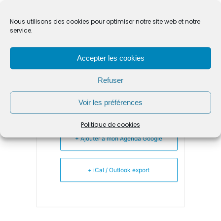
Nous utilisons des cookies pour optimiser notre site web et notre
service.
ORGANISATEUR
MAIRIE DE BEAURECUEIL
Accepter les cookies
Refuser
Voir les préférences
Politique de cookies
+ Ajouter à mon Agenda Google
+ iCal / Outlook export