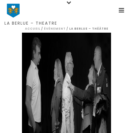
Home
Events
Théâtre
La Berlue –
Théâtre
LA BERLUE – THÉÂTRE
ACCUEIL
/
ÉVÉNEMENT
/ LA BERLUE – THÉÂTRE