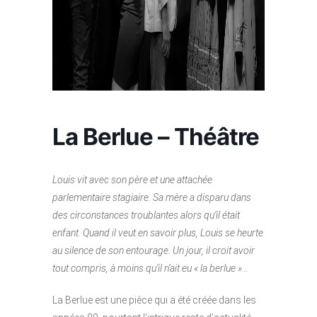
La Berlue – Théâtre
Louis vit avec son père et une attachée
parlementaire stagiaire. Sa mère a disparu dans
des circonstances troublantes alors qu’il était
enfant. Quand il veut en savoir plus, Louis se heurte
au silence de son entourage. Un jour, il croit avoir
tout compris, à moins qu’il n’ait eu « la berlue »…
La Berlue est une pièce qui a été créée dans les