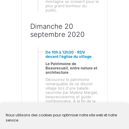
montagne se croisent pour le
plus grand bonheur du
public.
Dimanche 20
septembre 2020
De 10h à 12h30
-
RDV
devant l'église du village
Le Patrimoine de
Beaurecueil, entre nature et
architecture
Découvrez le patrimoine
remarquable de ce discret
village lors d'une balade
racontée par Mylène Margail,
beaurecueienne et guide-
conférencière. À la fin de la
balade, rencontre avec
l'artiste Jean-Marc Lefevre
autour de son œuvre
Nous utilisons des cookies pour optimiser notre site web et notre
suspendue « Les
service.
Ambassadrices » recréant le
volume de Sainte-Victoire