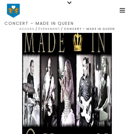
Home
Events
Concert
Concert – Made
in Queen
CONCERT – MADE IN QUEEN
ACCUEIL
/
ÉVÉNEMENT
/ CONCERT – MADE IN QUEEN