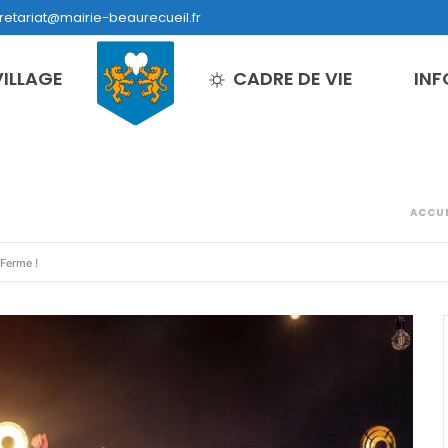
retariat@mairie-beaurecueil.fr
VILLAGE
CADRE DE VIE
INF
ACCUE
 Ferme !