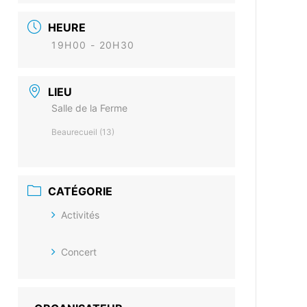
HEURE
19H00 - 20H30
LIEU
Salle de la Ferme
Beaurecueil (13)
CATÉGORIE
Activités
Concert